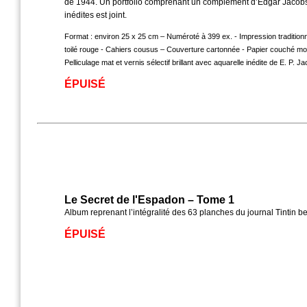
de 1944. Un portfolio comprenant un complément d’Edgar Jacobs e
inédites est joint.
Format : environ 25 x 25 cm – Numéroté à 399 ex. - Impression traditionn
toilé rouge - Cahiers cousus – Couverture cartonnée - Papier couché mod
Pelliculage mat et vernis sélectif brillant avec aquarelle inédite de E. P. J
ÉPUISÉ
Le Secret de l'Espadon – Tome 1
Album reprenant l’intégralité des 63 planches du journal Tintin 
ÉPUISÉ