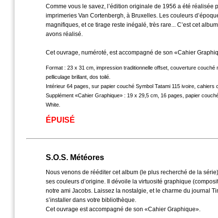
Comme vous le savez, l’édition originale de 1956 a été réalisée 
imprimeries Van Cortenbergh, à Bruxelles. Les couleurs d’époque 
magnifiques, et ce tirage reste inégalé, très rare... C’est cet alb
avons réalisé.
Cet ouvrage, numéroté, est accompagné de son «Cahier Graphi
Format : 23 x 31 cm, impression traditionnelle offset, couverture couch
pelliculage brillant, dos toilé.
Intérieur 64 pages, sur papier couché Symbol Tatami 115 ivoire, cahiers
Supplément «Cahier Graphique» : 19 x 29,5 cm, 16 pages, papier couch
White.
ÉPUISÉ
S.O.S. Météores
Nous venons de rééditer cet album (le plus recherché de la série)
ses couleurs d’origine. Il dévoile la virtuosité graphique (compositi
notre ami Jacobs. Laissez la nostalgie, et le charme du journal Ti
s’installer dans votre bibliothèque.
Cet ouvrage est accompagné de son «Cahier Graphique».